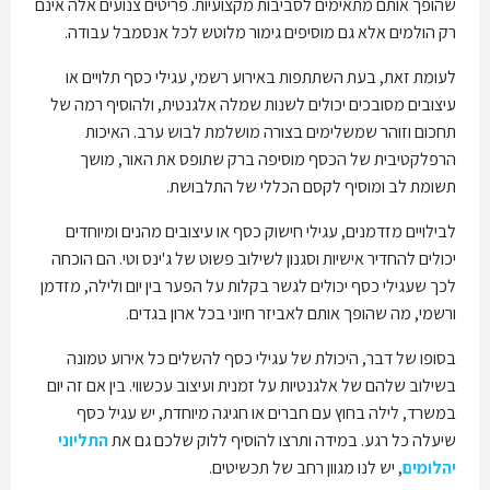
שהופך אותם מתאימים לסביבות מקצועיות. פריטים צנועים אלה אינם
רק הולמים אלא גם מוסיפים גימור מלוטש לכל אנסמבל עבודה.
לעומת זאת, בעת השתתפות באירוע רשמי, עגילי כסף תלויים או
עיצובים מסובכים יכולים לשנות שמלה אלגנטית, ולהוסיף רמה של
תחכום וזוהר שמשלימים בצורה מושלמת לבוש ערב. האיכות
הרפלקטיבית של הכסף מוסיפה ברק שתופס את האור, מושך
תשומת לב ומוסיף לקסם הכללי של התלבושת.
לבילויים מזדמנים, עגילי חישוק כסף או עיצובים מהנים ומיוחדים
יכולים להחדיר אישיות וסגנון לשילוב פשוט של ג'ינס וטי. הם הוכחה
לכך שעגילי כסף יכולים לגשר בקלות על הפער בין יום ולילה, מזדמן
ורשמי, מה שהופך אותם לאביזר חיוני בכל ארון בגדים.
בסופו של דבר, היכולת של עגילי כסף להשלים כל אירוע טמונה
בשילוב שלהם של אלגנטיות על זמנית ועיצוב עכשווי. בין אם זה יום
במשרד, לילה בחוץ עם חברים או חגיגה מיוחדת, יש עגיל כסף
שיעלה כל רגע. במידה ותרצו להוסיף ללוק שלכם גם את
התליוני
יהלומים
, יש לנו מגוון רחב של תכשיטים.