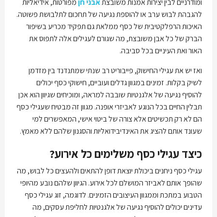
ומודרניים לבין יצירות אמנות משובצת
אבני חן
מפורטות, אידיאליות
להגבהת לבוש ערב או להוספת נגיעה של תחכום לתלבושת פשוטה.
האיכות הרפלקטיבית של כסף ממלאת גם תפקיד מכריע בשיפור
הברק של כל אבן משובצת, מה שגורם לעגילים אלה לתפוס את
האור ואת העיניים בכל סביבה.
ואז יש את עגילי החישוק, פייבוריט רב שנתי שמתנדנד בין מזדמן
לשיק בקלות. זמינים במגוון גדלים ועוביים, חישוקי כסף יכולים
להוסיף נגיעה של אלגנטיות שובבה למראה, ומוכיחים שגיוון הוא אכן
תבלין החיים בכל הנוגע לאביזרי אופנה. מגוון זה מבטיח שעגילי כסף
הם לא רק תכשיטים אלא צורה של ביטוי אישי, המאפשרים למי
שעונד אותם להציג את האינדיבידואליות והסגנון שלהם ללא מאמץ.
כיצד עגילי כסף משלימים כל אירוע?
עגילי כסף ניחנים ביכולת יוצאת דופן להתאים ולהעצים כל לבוש, מה
שהופך אותם לאביזר המושלם לכל אירוע. הגיוון שלהם נובע מהיופי
הטבוע במתכת וממגוון העיצובים הזמינים. לדוגמה, זוג עגילי כסף
עדינים יכולים להוסיף נגיעה של אלגנטיות לחליפת עסקים, מה