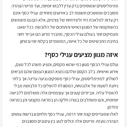
מינימליסטיים שמוסיפים ברק עדין ללבוש יומיומי, ועד פריטי הצהרה
מסובכים שמושכים תשומת לב באירועים מיוחדים. עגילי כסף אינם
רק עדות למלאכת היד וליצירתיות של צורפים, אלא הם גם משמשים
כהשתקפות של הסגנון האישי והתחכום של הלובשת. ככל שאנו
מעמיקים יותר בעולם עגילי הכסף, מתברר מדוע הם אביזר חיוני
בתיבת התכשיטים של כל אישה, המשפרים בקלות יופי ובטחון.
איזה מגוון מציעים עגילי כסף?
עולם עגילי הכסף מגוון כפי שהוא מקסים, ומציע משהו לכל טעם,
אירוע ואישיות. בלב הקסם שלהם נמצא המגוון העצום שהם מביאים
לשולחן. למינימליסטים, עגילי כסף מספקים נגיעה עדינה אך בלתי
ניתנת לטעות של אלגנטיות, המסוגלת להשלים כל תלבושת מבלי
להאפיל עליה. אביזרים קטנים אך עוצמתיים אלה מושלמים ללבישה
יומיומית, והם משתלבים בצורה חלקה הן במראה מקצועי והן במראה
מזדמן.
לאלו שמעדיפים קצת יותר דרמה, עגילי כסף תלויים ונברשות עושים
הצהרה נועזת. פריטים אלה יכולים לנוע בין עיצובים מסוגננים