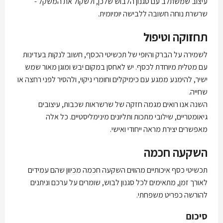
עיצוב שמשתלב עם סגנון הלבוש שלכן, ולשקול את המשקל -
שרשרת נוחה חשובה ללבישה יומיומית.
תחזוקה וטיפול
לשמירה על הברק והיופי של תכשיטי הכסף, חשוב לנקות בעדינות
עם מטלית מיוחדת לכסף. יש לאחסן במקום יבש ומוגן מאור שמש
ישיר, להימנע ממגע עם כימיקלים וחומרי ניקוי, ולהסיר לפני רחצה או
שחייה.
השנה אנו רואים מגמה חזקה של שרשראות שכבות, עיצובים
גיאומטריים, שילובי מתכות ותליונים מינימליסטיים. כל אלה
מאפשרים יצירת מראה ייחודי ואישי.
השקעה חכמה
תכשיטי כסף איכותיים מהווים השקעה חכמה מכיוון שהם עמידים
לאורך זמן, מתאימים לכל סגנון לבוש, שומרים על ערכם וניתנים
להורשה כפריט משפחתי.
סיכום