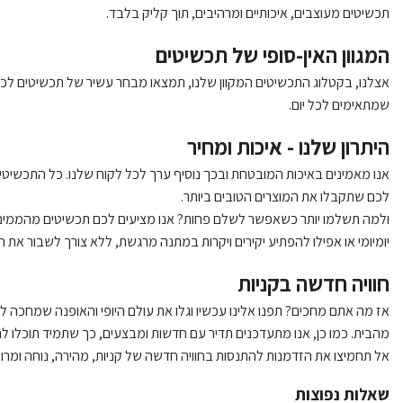
תכשיטים מעוצבים, איכותיים ומרהיבים, תוך קליק בלבד.
המגוון האין-סופי של תכשיטים
אצלנו, בקטלוג התכשיטים המקוון שלנו, תמצאו מבחר עשיר של תכשיטים לכל אי
שמתאימים לכל יום.
היתרון שלנו - איכות ומחיר
אנו מאמינים באיכות המובטחת ובכך נוסיף ערך לכל לקוח שלנו. כל התכשיטים 
לכם שתקבלו את המוצרים הטובים ביותר.
ולמה תשלמו יותר כשאפשר לשלם פחות? אנו מציעים לכם תכשיטים מהממים
יומיומי או אפילו להפתיע יקירים ויקרות במתנה מרגשת, ללא צורך לשבור את ה
חוויה חדשה בקניות
אז מה אתם מחכים? תפנו אלינו עכשיו וגלו את עולם היופי והאופנה שמחכה לכ
מהבית. כמו כן, אנו מתעדכנים תדיר עם חדשות ומבצעים, כך שתמיד תוכלו 
אל תחמיצו את הזדמנות להתנסות בחוויה חדשה של קניות, מהירה, נוחה ומרוממ
שאלות נפוצות