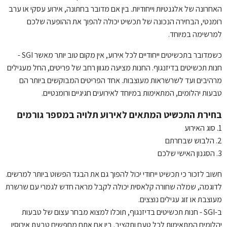
האחרונה של אלגנטיות וייחודיות. בין אם מדובר בחתונה, אירוע עסקי או ערב
רומנטי, הבחירה הנכונה של תכשיט יכולה להפוך את ההופעה שלכם
למרשימה במיוחד.
כשמדובר בתכשיטים ייחודיים לכל אירוע, אין מקום טוב יותר מאשר SGI -
חנות תכשיטים בדיזנגוף. החנות מציעה מגוון רחב של פריטים, החל מעגילים
מרהיבים ועד לשרשראות מעוצבות. אחד הפריטים המבוקשים ביותר הם
טבעות יהלומים, המתאימות במיוחד לאירועים חגיגיים ורומנטיים.
בחירת התכשיט המתאים לאירוע תלויה במספר גורמים
1. סוג האירוע
2. הלבוש שבחרתם
3. הסגנון האישי שלכם
חשוב לזכור כי תכשיט ייחודי יכול להפוך גם את הבגד הפשוט ביותר למרשים.
לדוגמה, שמלה שחורה קלאסית יכולה לקבל מראה חדש לגמרי עם שרשרת
מעוצבת או זוג עגילים נוצצים.
ב-SGI - חנות תכשיטים בדיזנגוף, תוכלו למצוא מבחר עצום של טבעות
יהלומים המתאימות לכל טעם ותקציב. בין אם אתם מחפשים טבעת אירוסין