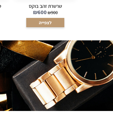
שרשרת זהב בוקס
ט
₪
600
₪
900
לצפייה