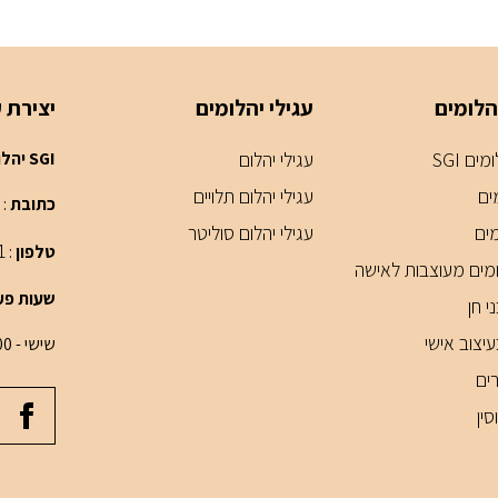
הלומים
עגילי יהלומים
יצירת 
ים SGI
עגילי יהלום
SGI יהלומים - חנות תכשיטים דיזנגוף סנטר תל אביב
ים
עגילי יהלום תלויים
כתובת
: בניין
מים
עגילי יהלום סוליטר
1
טלפון
:
מים מעוצבות לאישה
שעות פע
י חן
יצוב אישי
שישי - 10:00 עד 14:00
ים
ין