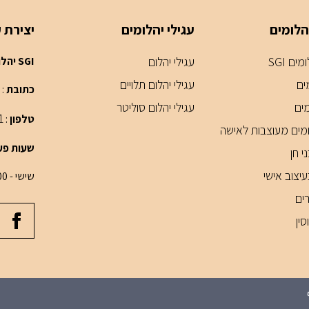
הלומים
עגילי יהלומים
יצירת 
ים SGI
עגילי יהלום
SGI יהלומים - חנות תכשיטים דיזנגוף סנטר תל אביב
ים
עגילי יהלום תלויים
כתובת
: בניין
מים
עגילי יהלום סוליטר
1
טלפון
:
מים מעוצבות לאישה
שעות פע
י חן
יצוב אישי
שישי - 10:00 עד 14:00
ים
ין